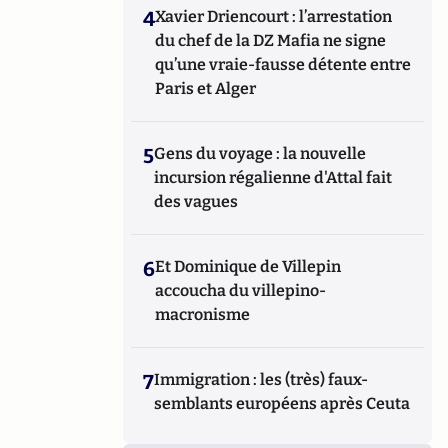
4
Xavier Driencourt : l’arrestation
du chef de la DZ Mafia ne signe
qu’une vraie-fausse détente entre
Paris et Alger
5
Gens du voyage : la nouvelle
incursion régalienne d'Attal fait
des vagues
6
Et Dominique de Villepin
accoucha du villepino-
macronisme
7
Immigration : les (très) faux-
semblants européens après Ceuta