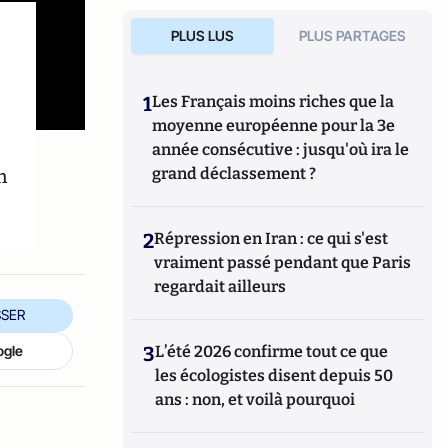
PLUS LUS
PLUS PARTAGES
1
Les Français moins riches que la
moyenne européenne pour la 3e
année consécutive : jusqu'où ira le
n
grand déclassement ?
2
Répression en Iran : ce qui s'est
vraiment passé pendant que Paris
regardait ailleurs
SER
ogle
3
L’été 2026 confirme tout ce que
les écologistes disent depuis 50
ans : non, et voilà pourquoi