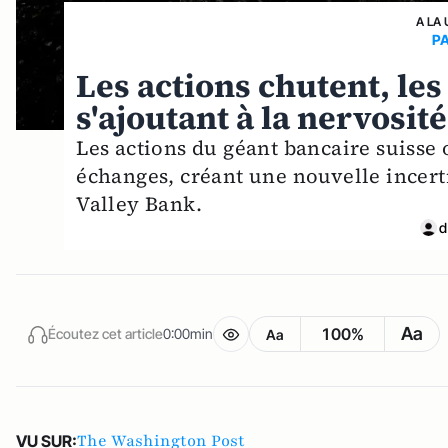
A LA 
P
Les actions chutent, les
s'ajoutant à la nervosit
Les actions du géant bancaire suisse 
échanges, créant une nouvelle incerti
Valley Bank.
d
Aa
100%
Écoutez cet article
0:00min
Aa
The Washington Post
VU SUR: