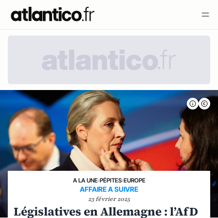
A LA UNE
›
PÉPITES
›
EUROPE
AFFAIRE A SUIVRE
23 février 2025
Législatives en Allemagne : l’AfD