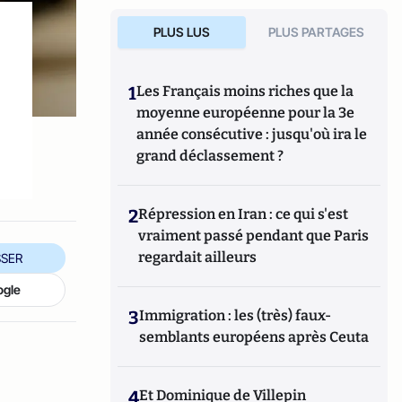
PLUS LUS
PLUS PARTAGES
1
Les Français moins riches que la
moyenne européenne pour la 3e
année consécutive : jusqu'où ira le
grand déclassement ?
2
Répression en Iran : ce qui s'est
vraiment passé pendant que Paris
regardait ailleurs
SER
ogle
3
Immigration : les (très) faux-
semblants européens après Ceuta
4
Et Dominique de Villepin