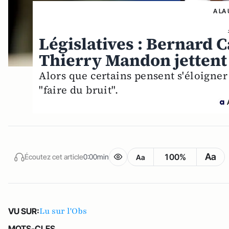
A LA
Législatives : Bernard C
Thierry Mandon jettent
Alors que certains pensent s'éloigner
"faire du bruit".
Aa
100%
Écoutez cet article
0:00min
Aa
Lu sur l'Obs
VU SUR:
MOTS-CLES