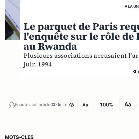
A LA UN
Le parquet de Paris req
l'enquête sur le rôle de
au Rwanda
Plusieurs associations accusaient l'a
juin 1994
Aa
100%
Écoutez cet article
0:00min
Aa
MOTS-CLES