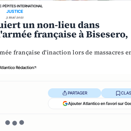
E
›
PÉPITES
›
INTERNATIONAL
JUSTICE
3 mai 2021
uiert un non-lieu dans
 l'armée française à Bisesero,
rmée française d'inaction lors de massacres e
Atlantico Rédaction
PARTAGER
CLAS
Ajouter Atlantico en favori sur Go