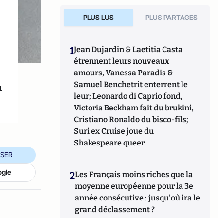
PLUS LUS
PLUS PARTAGES
1
Jean Dujardin & Laetitia Casta
étrennent leurs nouveaux
amours, Vanessa Paradis &
Samuel Benchetrit enterrent le
n
leur; Leonardo di Caprio fond,
Victoria Beckham fait du brukini,
Cristiano Ronaldo du bisco-fils;
Suri ex Cruise joue du
Shakespeare queer
SER
ogle
2
Les Français moins riches que la
moyenne européenne pour la 3e
année consécutive : jusqu'où ira le
grand déclassement ?