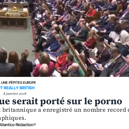
A UNE
›
PÉPITES
›
EUROPE
T REALLY BRITISH
8 janvier 2018
e serait porté sur le porno
 britannique a enregistré un nombre record 
raphiques.
Atlantico Rédaction