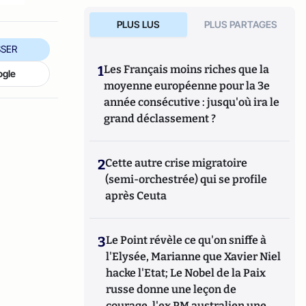
PLUS LUS
PLUS PARTAGES
SER
1
Les Français moins riches que la
ogle
moyenne européenne pour la 3e
année consécutive : jusqu'où ira le
grand déclassement ?
2
Cette autre crise migratoire
(semi-orchestrée) qui se profile
après Ceuta
3
Le Point révèle ce qu'on sniffe à
l'Elysée, Marianne que Xavier Niel
hacke l'Etat; Le Nobel de la Paix
russe donne une leçon de
courage, l'ex PM australien une