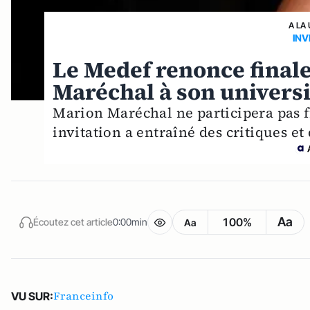
A LA
INV
Le Medef renonce final
Maréchal à son universi
Marion Maréchal ne participera pas f
invitation a entraîné des critiques e
Aa
100%
Écoutez cet article
0:00min
Aa
Franceinfo
VU SUR: