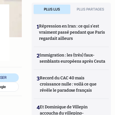
PLUS LUS
PLUS PARTAGES
1
Répression en Iran : ce qui s'est
vraiment passé pendant que Paris
regardait ailleurs
2
Immigration : les (très) faux-
semblants européens après Ceuta
SER
3
Record du CAC 40 mais
croissance nulle : voilà ce que
ogle
révèle le paradoxe français
4
Et Dominique de Villepin
accoucha du villepino-