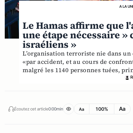
A LA UN
Le Hamas affirme que l'a
une étape nécessaire » 
israéliens »
L’organisation terroriste nie dans un 
«par accident, et au cours de confront
malgré les 1140 personnes tuées, prin
R
Aa
100%
Écoutez cet article
0:00min
Aa