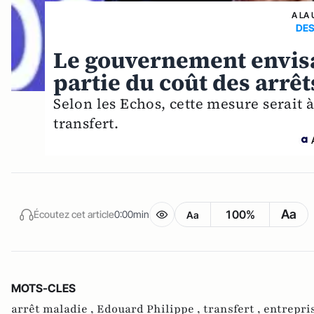
A LA 
DES
Le gouvernement envisa
partie du coût des arrê
Selon les Echos, cette mesure serait à
transfert.
Aa
100%
Écoutez cet article
0:00min
Aa
MOTS-CLES
arrêt maladie ,
Edouard Philippe ,
transfert ,
entrepri