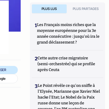
PLUS LUS
PLUS PARTAGES
1
Les Français moins riches que la
moyenne européenne pour la 3e
année consécutive : jusqu'où ira le
grand déclassement ?
2
Cette autre crise migratoire
(semi-orchestrée) qui se profile
après Ceuta
SER
ogle
3
Le Point révèle ce qu'on sniffe à
l'Elysée, Marianne que Xavier Niel
hacke l'Etat; Le Nobel de la Paix
russe donne une leçon de
courage, l'ex PM australien une