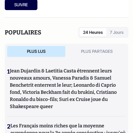
SUIVRE
POPULAIRES
24 Heures
7 Jours
PLUS LUS
PLUS PARTAGES
1
Jean Dujardin & Laetitia Casta étrennent leurs
nouveaux amours, Vanessa Paradis & Samuel
Benchetrit enterrent le leur; Leonardo di Caprio
fond, Victoria Beckham fait du brukini, Cristiano
Ronaldo du bisco-fils; Suri ex Cruise joue du
Shakespeare queer
2
Les Français moins riches que la moyenne
européenne pour la 3e année consécutive : jusqu'où