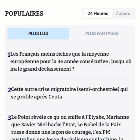
POPULAIRES
24 Heures
7 Jours
PLUS LUS
PLUS PARTAGES
1
Les Français moins riches que la moyenne
européenne pour la 3e année consécutive : jusqu'où
ira le grand déclassement ?
2
Cette autre crise migratoire (semi-orchestrée) qui
se profile après Ceuta
3
Le Point révèle ce qu'on sniffe à l'Elysée, Marianne
que Xavier Niel hacke l'Etat; Le Nobel de la Paix
russe donne une leçon de courage, l'ex PM
australien une leçon de réalisme sur la Chine, la