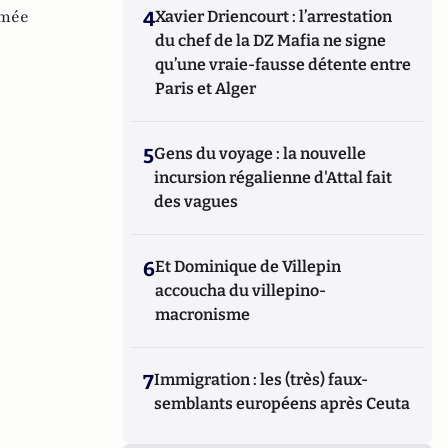
mée
4
Xavier Driencourt : l’arrestation
du chef de la DZ Mafia ne signe
qu’une vraie-fausse détente entre
Paris et Alger
5
Gens du voyage : la nouvelle
incursion régalienne d'Attal fait
des vagues
6
Et Dominique de Villepin
accoucha du villepino-
macronisme
7
Immigration : les (très) faux-
semblants européens après Ceuta