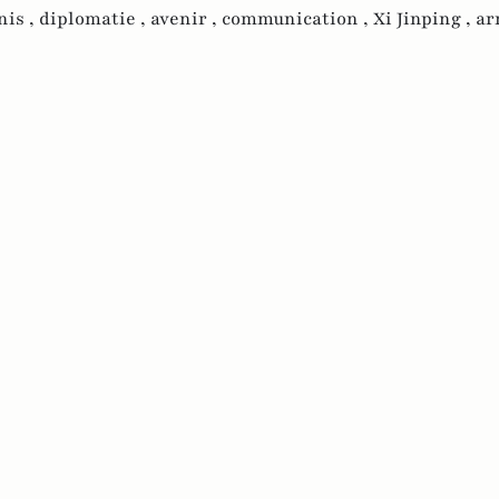
nis ,
diplomatie ,
avenir ,
communication ,
Xi Jinping ,
ar