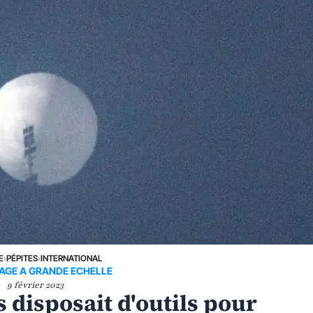
E
›
PÉPITES
›
INTERNATIONAL
AGE A GRANDE ECHELLE
9 février 2023
 disposait d'outils pour