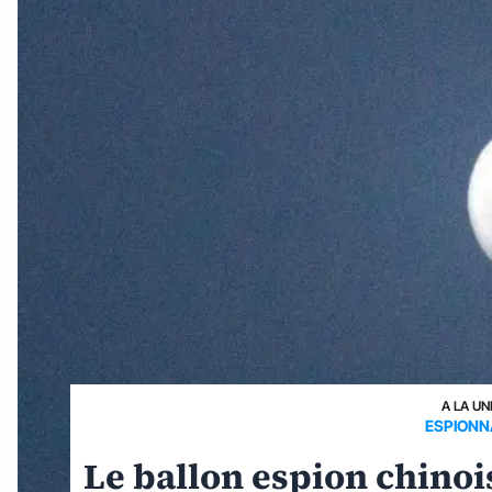
A LA UN
ESPIONN
Le ballon espion chinois