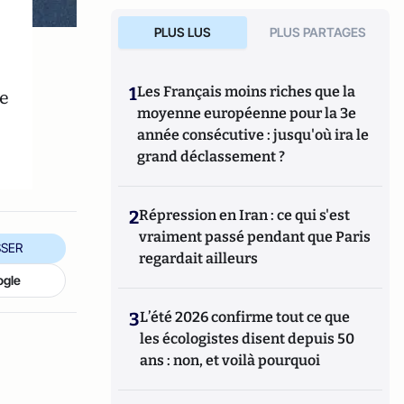
PLUS LUS
PLUS PARTAGES
1
Les Français moins riches que la
ie
moyenne européenne pour la 3e
année consécutive : jusqu'où ira le
grand déclassement ?
2
Répression en Iran : ce qui s'est
vraiment passé pendant que Paris
SER
regardait ailleurs
ogle
3
L’été 2026 confirme tout ce que
les écologistes disent depuis 50
ans : non, et voilà pourquoi