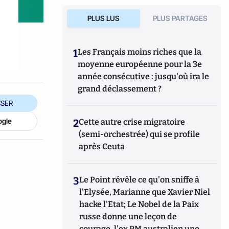
PLUS LUS
PLUS PARTAGES
1
Les Français moins riches que la
moyenne européenne pour la 3e
année consécutive : jusqu'où ira le
grand déclassement ?
SER
ogle
2
Cette autre crise migratoire
(semi-orchestrée) qui se profile
après Ceuta
3
Le Point révèle ce qu'on sniffe à
l'Elysée, Marianne que Xavier Niel
hacke l'Etat; Le Nobel de la Paix
russe donne une leçon de
courage, l'ex PM australien une