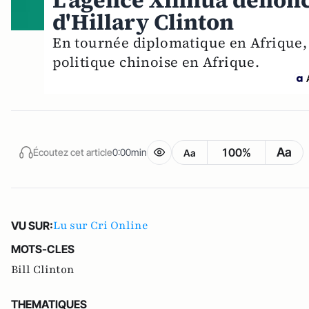
L'agence Xinhua dénonc
d'Hillary Clinton
En tournée diplomatique en Afrique, l
politique chinoise en Afrique.
Aa
100%
Écoutez cet article
0:00min
Aa
Lu sur Cri Online
VU SUR:
MOTS-CLES
Bill Clinton
THEMATIQUES