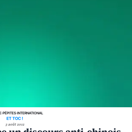
E
›
PÉPITES
›
INTERNATIONAL
ET TOC !
3 août 2012