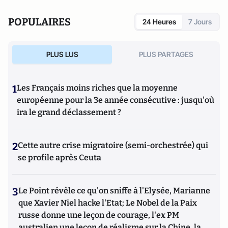
POPULAIRES
24 Heures
7 Jours
PLUS LUS
PLUS PARTAGES
1
Les Français moins riches que la moyenne
européenne pour la 3e année consécutive : jusqu'où
ira le grand déclassement ?
2
Cette autre crise migratoire (semi-orchestrée) qui
se profile après Ceuta
3
Le Point révèle ce qu'on sniffe à l'Elysée, Marianne
que Xavier Niel hacke l'Etat; Le Nobel de la Paix
russe donne une leçon de courage, l'ex PM
australien une leçon de réalisme sur la Chine, la