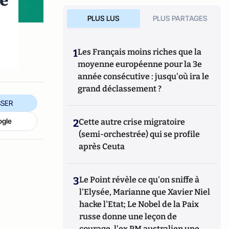
ne
PLUS LUS
PLUS PARTAGES
e
1
Les Français moins riches que la
moyenne européenne pour la 3e
année consécutive : jusqu'où ira le
grand déclassement ?
SER
ogle
2
Cette autre crise migratoire
(semi-orchestrée) qui se profile
après Ceuta
3
Le Point révèle ce qu'on sniffe à
l'Elysée, Marianne que Xavier Niel
hacke l'Etat; Le Nobel de la Paix
russe donne une leçon de
courage, l'ex PM australien une