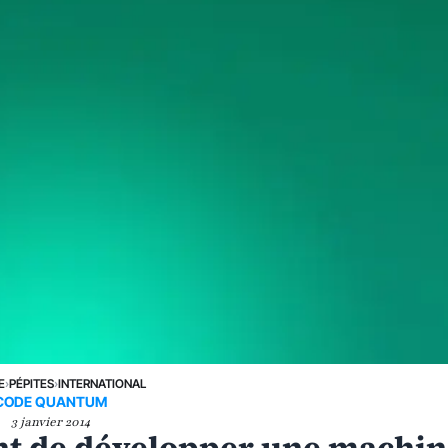
E
›
PÉPITES
›
INTERNATIONAL
CODE QUANTUM
3 janvier 2014