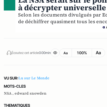
La NSA serait sur le po
à décrypter universelle
Selon les documents divulgués par E
de déchiffrer quasiment tous les enc
Aa
100%
Écoutez cet article
0:00min
Aa
Lu sur Le Monde
VU SUR:
MOTS-CLES
NSA ,
edward snowden
THEMATIQUES