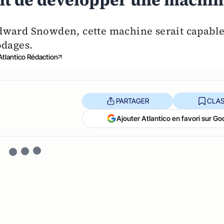
int de développer une machi
dward Snowden, cette machine serait capabl
odages.
Atlantico Rédaction
PARTAGER
CLAS
Ajouter Atlantico en favori sur Go