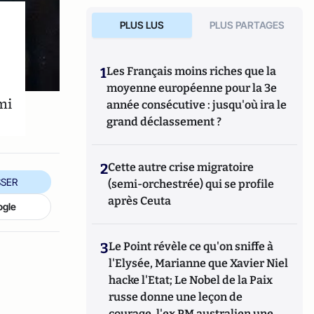
PLUS LUS
PLUS PARTAGES
1
Les Français moins riches que la
moyenne européenne pour la 3e
mi
année consécutive : jusqu'où ira le
grand déclassement ?
2
Cette autre crise migratoire
SER
(semi-orchestrée) qui se profile
après Ceuta
ogle
3
Le Point révèle ce qu'on sniffe à
l'Elysée, Marianne que Xavier Niel
hacke l'Etat; Le Nobel de la Paix
russe donne une leçon de
courage, l'ex PM australien une