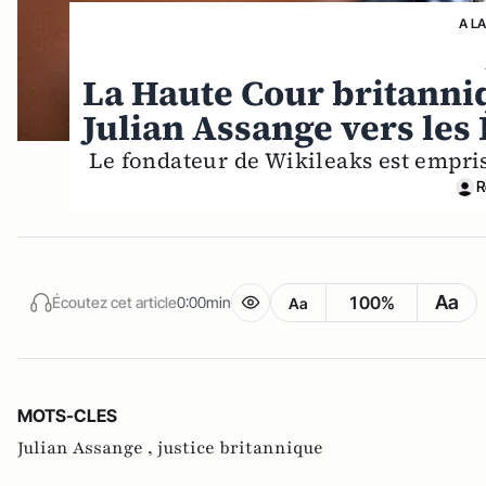
A L
La Haute Cour britanniq
Julian Assange vers les 
Le fondateur de Wikileaks est empri
R
Aa
100%
Écoutez cet article
0:00min
Aa
MOTS-CLES
Julian Assange ,
justice britannique