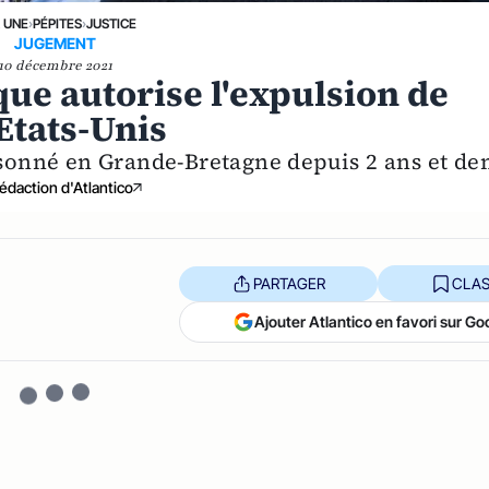
A UNE
›
PÉPITES
›
JUSTICE
JUGEMENT
10 décembre 2021
ue autorise l'expulsion de
Etats-Unis
sonné en Grande-Bretagne depuis 2 ans et de
édaction d'Atlantico
PARTAGER
CLAS
Ajouter Atlantico en favori sur Go