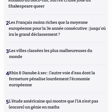
Ronaldo du bisco-fils; Suri ex Cruise joue du
Shakespeare queer
2
Les Français moins riches que la moyenne
européenne pour la 3e année consécutive : jusqu'où
ira le grand déclassement ?
3
Les villes classées les plus malheureuses du
monde
4
Rhin & Danube à sec : l’autre voie d’eau dont la
fermeture pénalise lourdement l’économie
européenne
5
L’étude américaine qui montre que l’IA n’est pas
(encore) un génie en maths