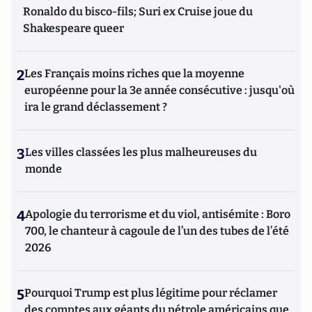
Ronaldo du bisco-fils; Suri ex Cruise joue du
Shakespeare queer
2
Les Français moins riches que la moyenne
européenne pour la 3e année consécutive : jusqu'où
ira le grand déclassement ?
3
Les villes classées les plus malheureuses du
monde
4
Apologie du terrorisme et du viol, antisémite : Boro
700, le chanteur à cagoule de l’un des tubes de l’été
2026
5
Pourquoi Trump est plus légitime pour réclamer
des comptes aux géants du pétrole américains que