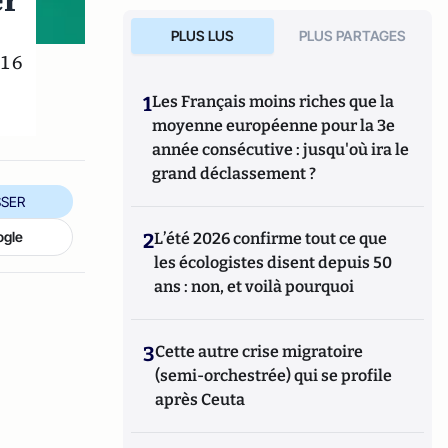
er
PLUS LUS
PLUS PARTAGES
016
1
Les Français moins riches que la
moyenne européenne pour la 3e
année consécutive : jusqu'où ira le
grand déclassement ?
SER
ogle
2
L’été 2026 confirme tout ce que
les écologistes disent depuis 50
ans : non, et voilà pourquoi
3
Cette autre crise migratoire
(semi-orchestrée) qui se profile
après Ceuta