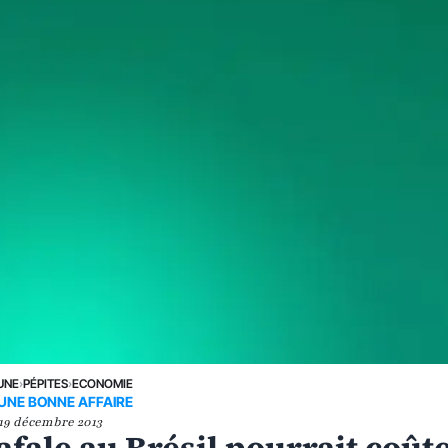
UNE
›
PÉPITES
›
ECONOMIE
UNE BONNE AFFAIRE
19 décembre 2013