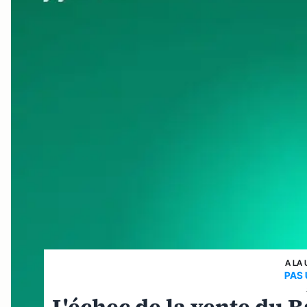
A LA 
PAS 