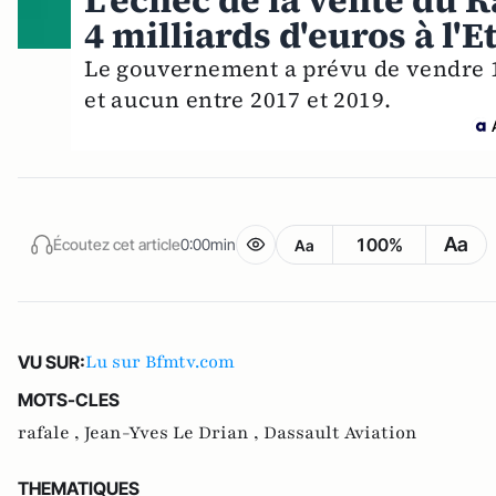
L'échec de la vente du R
4 milliards d'euros à l'E
Le gouvernement a prévu de vendre 11
et aucun entre 2017 et 2019.
Aa
100%
Écoutez cet article
0:00min
Aa
Lu sur Bfmtv.com
VU SUR:
MOTS-CLES
rafale ,
Jean-Yves Le Drian ,
Dassault Aviation
THEMATIQUES