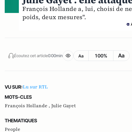
Julie Gayet : elle attaq
François Hollande a, lui, choisi de ne 
poids, deux mesures".
Aa
100%
Écoutez cet article
0:00min
Aa
Lu sur RTL
VU SUR:
MOTS-CLES
François Hollande ,
Julie Gayet
THEMATIQUES
People