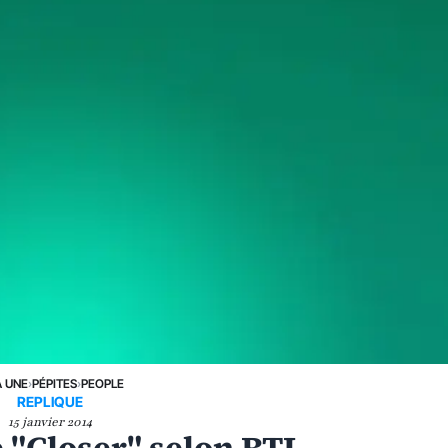
A UNE
›
PÉPITES
›
PEOPLE
REPLIQUE
15 janvier 2014