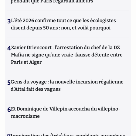
pendant que Paris regardait ailleurs
3
L’été 2026 confirme tout ce que les écologistes
disent depuis 50 ans : non, et voilà pourquoi
4
Xavier Driencourt : l’arrestation du chef de la DZ
Mafia ne signe qu’une vraie-fausse détente entre
Paris et Alger
5
Gens du voyage : la nouvelle incursion régalienne
d'Attal fait des vagues
6
Et Dominique de Villepin accoucha du villepino-
macronisme
Immigration : les (très) faux-semblants européens