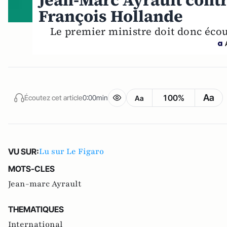
Jean-Marc Ayrault contr
François Hollande
Le premier ministre doit donc écou
Aa
100%
Écoutez cet article
0:00min
Aa
Lu sur Le Figaro
VU SUR:
MOTS-CLES
Jean-marc Ayrault
THEMATIQUES
International