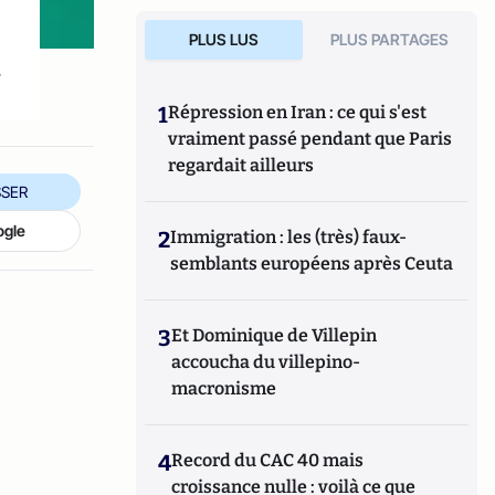
PLUS LUS
PLUS PARTAGES
.
1
Répression en Iran : ce qui s'est
vraiment passé pendant que Paris
regardait ailleurs
SER
ogle
2
Immigration : les (très) faux-
semblants européens après Ceuta
3
Et Dominique de Villepin
accoucha du villepino-
macronisme
4
Record du CAC 40 mais
croissance nulle : voilà ce que