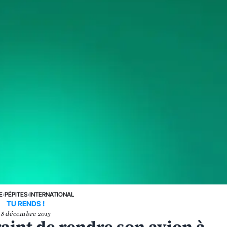
E
›
PÉPITES
›
INTERNATIONAL
TU RENDS !
8 décembre 2013