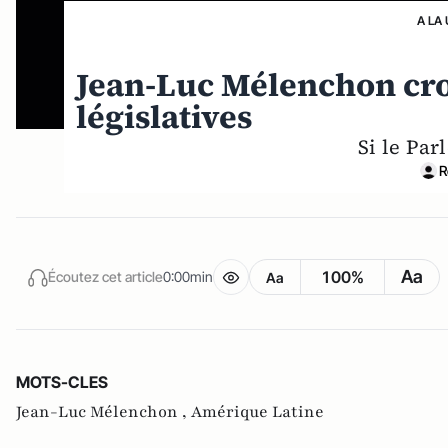
A LA
Jean-Luc Mélenchon croi
législatives
Si le Pa
R
Aa
100%
Écoutez cet article
0:00min
Aa
MOTS-CLES
Jean-Luc Mélenchon ,
Amérique Latine