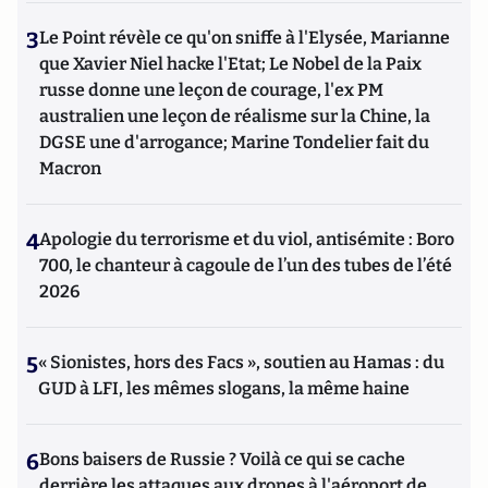
3
Le Point révèle ce qu'on sniffe à l'Elysée, Marianne
que Xavier Niel hacke l'Etat; Le Nobel de la Paix
russe donne une leçon de courage, l'ex PM
australien une leçon de réalisme sur la Chine, la
DGSE une d'arrogance; Marine Tondelier fait du
Macron
4
Apologie du terrorisme et du viol, antisémite : Boro
700, le chanteur à cagoule de l’un des tubes de l’été
2026
5
« Sionistes, hors des Facs », soutien au Hamas : du
GUD à LFI, les mêmes slogans, la même haine
6
Bons baisers de Russie ? Voilà ce qui se cache
derrière les attaques aux drones à l'aéroport de