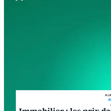
A L
A