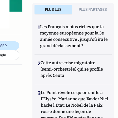
%
PLUS LUS
PLUS PARTAGES
1
Les Français moins riches que la
moyenne européenne pour la 3e
année consécutive : jusqu'où ira le
grand déclassement ?
SER
ogle
2
Cette autre crise migratoire
(semi-orchestrée) qui se profile
après Ceuta
3
Le Point révèle ce qu'on sniffe à
l'Elysée, Marianne que Xavier Niel
hacke l'Etat; Le Nobel de la Paix
russe donne une leçon de
courage, l'ex PM australien une