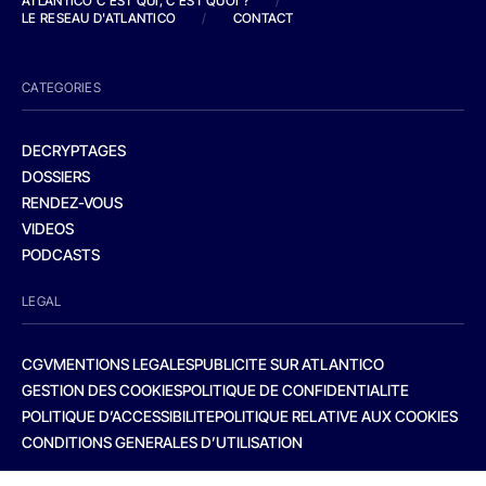
ATLANTICO C'EST QUI, C'EST QUOI ?
/
LE RESEAU D'ATLANTICO
/
CONTACT
CATEGORIES
DECRYPTAGES
DOSSIERS
RENDEZ-VOUS
VIDEOS
PODCASTS
LEGAL
CGV
MENTIONS LEGALES
PUBLICITE SUR ATLANTICO
GESTION DES COOKIES
POLITIQUE DE CONFIDENTIALITE
POLITIQUE D’ACCESSIBILITE
POLITIQUE RELATIVE AUX COOKIES
CONDITIONS GENERALES D’UTILISATION