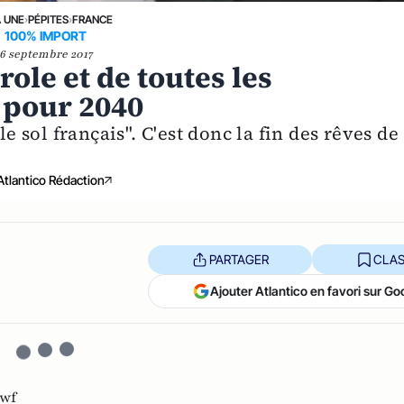
A UNE
›
PÉPITES
›
FRANCE
100% IMPORT
6 septembre 2017
role et de toutes les
 pour 2040
le sol français". C'est donc la fin des rêves de
Atlantico Rédaction
PARTAGER
CLAS
Ajouter Atlantico en favori sur Go
wf