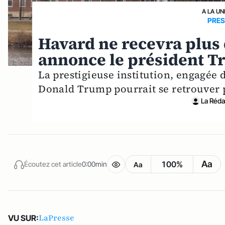
A LA UN
PRES
Havard ne recevra plus
annonce le président 
La prestigieuse institution, engagée
Donald Trump pourrait se retrouver 
La Rédac
Aa
100%
Écoutez cet article
0:00min
Aa
LaPresse
VU SUR: