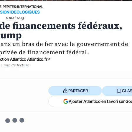
E
›
PÉPITES
›
INTERNATIONAL
SION IDEOLOGIQUES
6 mai 2025
 de financements fédéraux,
Trump
 dans un bras de fer avec le gouvernement de
privée de financement fédéral.
tion Atlantico Atlantico.fr
2 min de lecture
PARTAGER
CLAS
Ajouter Atlantico en favori sur Go