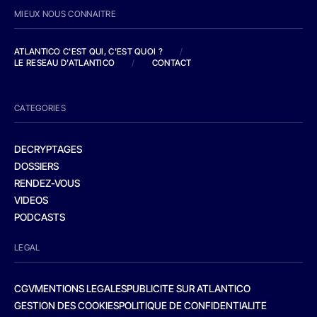
MIEUX NOUS CONNAITRE
ATLANTICO C'EST QUI, C'EST QUOI ?
/
LE RESEAU D'ATLANTICO
/
CONTACT
CATEGORIES
DECRYPTAGES
DOSSIERS
RENDEZ-VOUS
VIDEOS
PODCASTS
LEGAL
CGV
MENTIONS LEGALES
PUBLICITE SUR ATLANTICO
GESTION DES COOKIES
POLITIQUE DE CONFIDENTIALITE