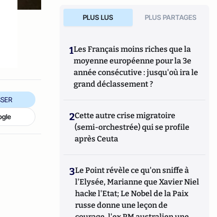
PLUS LUS
PLUS PARTAGES
1
Les Français moins riches que la
moyenne européenne pour la 3e
année consécutive : jusqu'où ira le
grand déclassement ?
SER
2
Cette autre crise migratoire
ogle
(semi-orchestrée) qui se profile
après Ceuta
3
Le Point révèle ce qu'on sniffe à
l'Elysée, Marianne que Xavier Niel
hacke l'Etat; Le Nobel de la Paix
russe donne une leçon de
courage, l'ex PM australien une