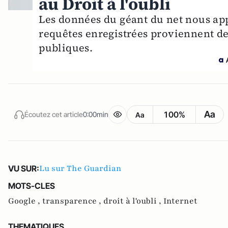
au Droit à l'oubli
Les données du géant du net nous a
requêtes enregistrées proviennent de 
publiques.
Aa
100%
Écoutez cet article
0:00min
Aa
Lu sur The Guardian
VU SUR:
MOTS-CLES
Google ,
transparence ,
droit à l'oubli ,
Internet
THEMATIQUES