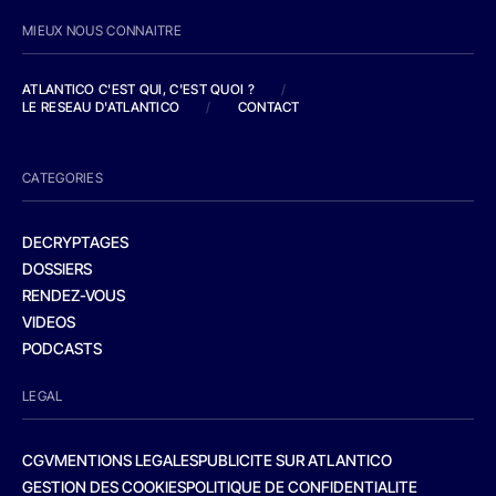
MIEUX NOUS CONNAITRE
ATLANTICO C'EST QUI, C'EST QUOI ?
/
LE RESEAU D'ATLANTICO
/
CONTACT
CATEGORIES
DECRYPTAGES
DOSSIERS
RENDEZ-VOUS
VIDEOS
PODCASTS
LEGAL
CGV
MENTIONS LEGALES
PUBLICITE SUR ATLANTICO
GESTION DES COOKIES
POLITIQUE DE CONFIDENTIALITE