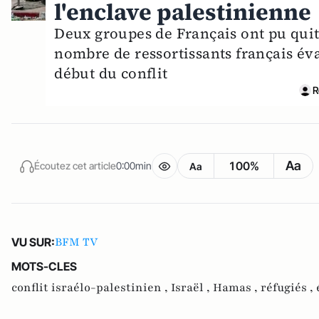
l'enclave palestinienne
Deux groupes de Français ont pu quitt
nombre de ressortissants français éva
début du conflit
R
Aa
100%
Écoutez cet article
0:00min
Aa
BFM TV
VU SUR:
MOTS-CLES
conflit israélo-palestinien ,
Israël ,
Hamas ,
réfugiés ,