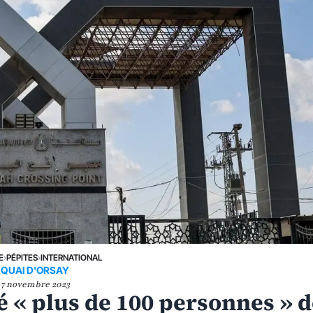
E
›
PÉPITES
›
INTERNATIONAL
QUAI D'ORSAY
7 novembre 2023
é « plus de 100 personnes » 