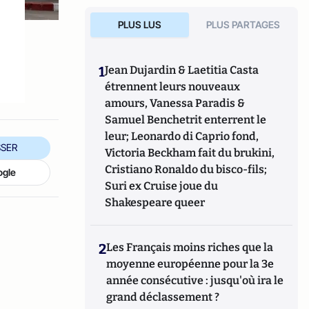
PLUS LUS
PLUS PARTAGES
1
Jean Dujardin & Laetitia Casta
étrennent leurs nouveaux
amours, Vanessa Paradis &
Samuel Benchetrit enterrent le
leur; Leonardo di Caprio fond,
SER
Victoria Beckham fait du brukini,
Cristiano Ronaldo du bisco-fils;
ogle
Suri ex Cruise joue du
Shakespeare queer
2
Les Français moins riches que la
moyenne européenne pour la 3e
année consécutive : jusqu'où ira le
grand déclassement ?