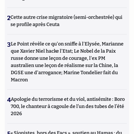
2
Cette autre crise migratoire (semi-orchestrée) qui
se profile après Ceuta
3
Le Point révèle ce qu'on sniffe à l'Elysée, Marianne
que Xavier Niel hacke l'Etat; Le Nobel de la Paix
russe donne une leçon de courage, l'ex PM
australien une leçon de réalisme sur la Chine, la
DGSE une d'arrogance; Marine Tondelier fait du
Macron
4
Apologie du terrorisme et du viol, antisémite : Boro
700, le chanteur à cagoule de l’un des tubes de l’été
2026
5
« Sionistes, hors des Facs », soutien au Hamas : du