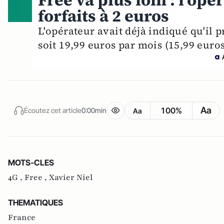
Free va plus loin : l'opé
forfaits à 2 euros
L'opérateur avait déjà indiqué qu'il p
soit 19,99 euros par mois (15,99 euro
Aa
100%
Écoutez cet article
0:00min
Aa
MOTS-CLES
4G ,
Free ,
Xavier Niel
THEMATIQUES
France