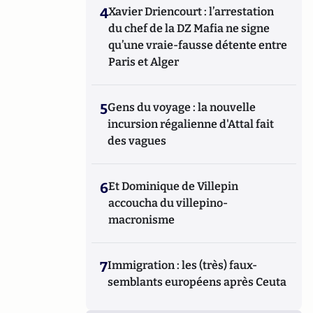
4
Xavier Driencourt : l’arrestation
du chef de la DZ Mafia ne signe
qu’une vraie-fausse détente entre
Paris et Alger
5
Gens du voyage : la nouvelle
incursion régalienne d'Attal fait
des vagues
6
Et Dominique de Villepin
accoucha du villepino-
macronisme
7
Immigration : les (très) faux-
semblants européens après Ceuta