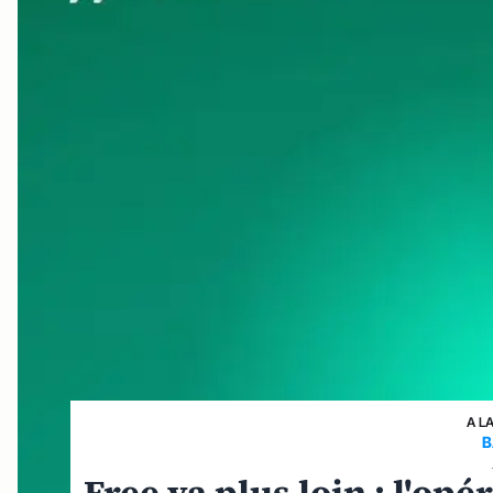
A L
B