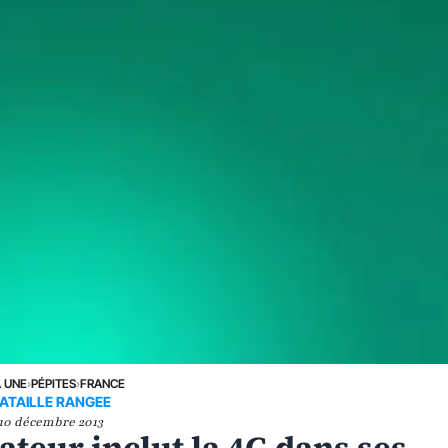
A UNE
›
PÉPITES
›
FRANCE
ATAILLE RANGEE
10 décembre 2013