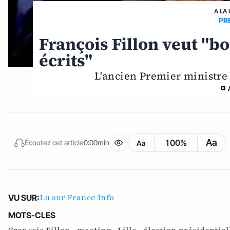
A LA
PR
François Fillon veut "b
écrits"
L'ancien Premier ministre 
Aa
100%
Écoutez cet article
0:00min
Aa
Lu sur France Info
VU SUR:
MOTS-CLES