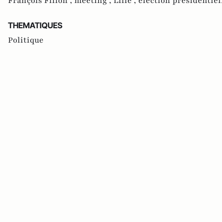
François Fillon ,
meeting ,
Lille ,
élection présidentiel
THEMATIQUES
Politique