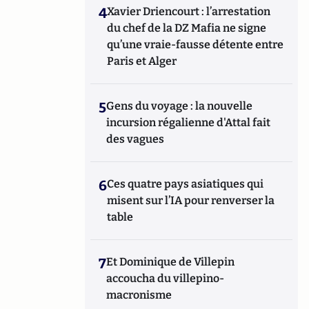
4
Xavier Driencourt : l’arrestation
du chef de la DZ Mafia ne signe
qu’une vraie-fausse détente entre
Paris et Alger
5
Gens du voyage : la nouvelle
incursion régalienne d'Attal fait
des vagues
6
Ces quatre pays asiatiques qui
misent sur l’IA pour renverser la
table
7
Et Dominique de Villepin
accoucha du villepino-
macronisme