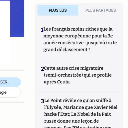
PLUS LUS
PLUS PARTAGES
1
Les Français moins riches que la
moyenne européenne pour la 3e
année consécutive : jusqu'où ira le
grand déclassement ?
2
Cette autre crise migratoire
(semi-orchestrée) qui se profile
après Ceuta
SER
ogle
3
Le Point révèle ce qu'on sniffe à
l'Elysée, Marianne que Xavier Niel
hacke l'Etat; Le Nobel de la Paix
russe donne une leçon de
courage, l'ex PM australien une