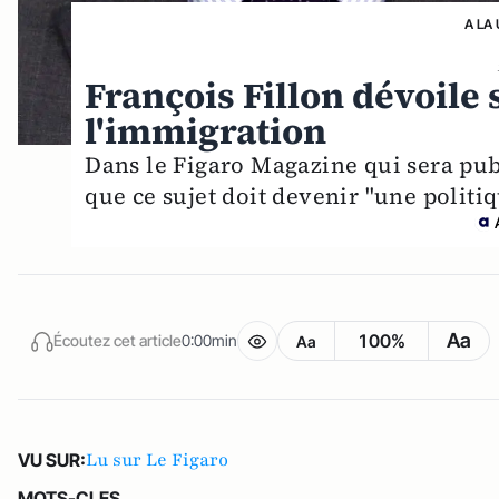
A LA
François Fillon dévoil
l'immigration
Dans le Figaro Magazine qui sera pub
que ce sujet doit devenir "une politiq
Aa
100%
Écoutez cet article
0:00min
Aa
Lu sur Le Figaro
VU SUR:
MOTS-CLES