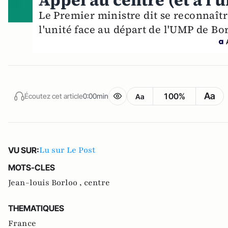
Appel au centre (et à l'u
Le Premier ministre dit se reconnaître
l'unité face au départ de l'UMP de Bo
Aa
100%
Écoutez cet article
0:00min
Aa
Lu sur Le Post
VU SUR:
MOTS-CLES
Jean-louis Borloo ,
centre
THEMATIQUES
France