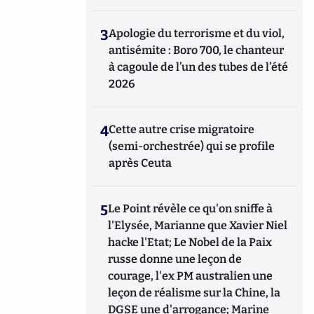
3
Apologie du terrorisme et du viol,
antisémite : Boro 700, le chanteur
à cagoule de l’un des tubes de l’été
2026
4
Cette autre crise migratoire
(semi-orchestrée) qui se profile
après Ceuta
5
Le Point révèle ce qu'on sniffe à
l'Elysée, Marianne que Xavier Niel
hacke l'Etat; Le Nobel de la Paix
russe donne une leçon de
courage, l'ex PM australien une
leçon de réalisme sur la Chine, la
DGSE une d'arrogance; Marine