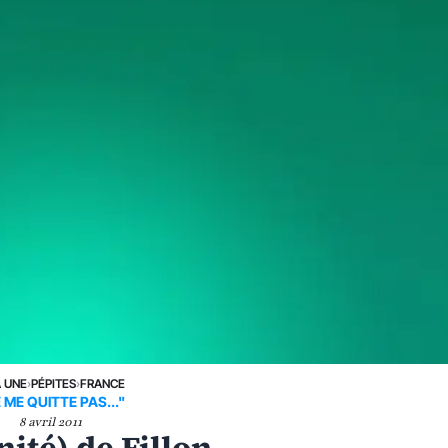
A UNE
›
PÉPITES
›
FRANCE
 ME QUITTE PAS..."
8 avril 2011