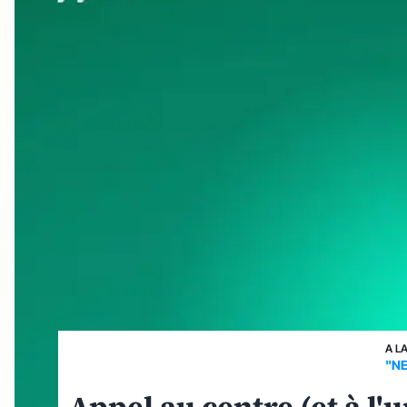
A L
"NE