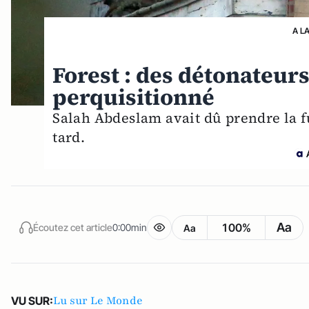
A L
Forest : des détonateur
perquisitionné
Salah Abdeslam avait dû prendre la fu
tard.
Aa
100%
Écoutez cet article
0:00min
Aa
Lu sur Le Monde
VU SUR: