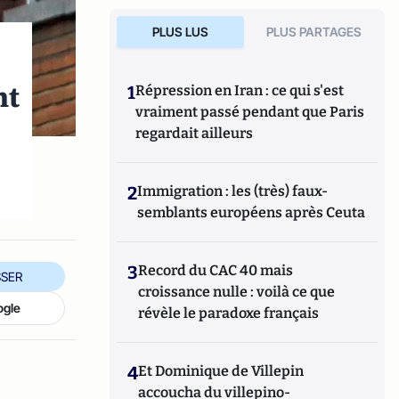
PLUS LUS
PLUS PARTAGES
nt
1
Répression en Iran : ce qui s'est
vraiment passé pendant que Paris
regardait ailleurs
2
Immigration : les (très) faux-
semblants européens après Ceuta
3
Record du CAC 40 mais
SER
croissance nulle : voilà ce que
ogle
révèle le paradoxe français
4
Et Dominique de Villepin
accoucha du villepino-