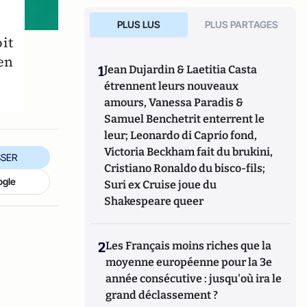
PLUS LUS
PLUS PARTAGES
oit
 en
1
Jean Dujardin & Laetitia Casta
étrennent leurs nouveaux
amours, Vanessa Paradis &
Samuel Benchetrit enterrent le
leur; Leonardo di Caprio fond,
Victoria Beckham fait du brukini,
SER
Cristiano Ronaldo du bisco-fils;
ogle
Suri ex Cruise joue du
Shakespeare queer
2
Les Français moins riches que la
moyenne européenne pour la 3e
année consécutive : jusqu'où ira le
grand déclassement ?