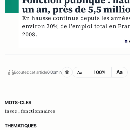
Fonction publique : hau
un an, près de 5,5 milli
En hausse continue depuis les années 1
environ 20% de l'emploi total en Franc
2008.
Aa
100%
Écoutez cet article
0:00min
Aa
MOTS-CLES
Insee ,
fonctionnaires
THEMATIQUES