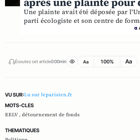
après une plainte pour
Une plainte avait été déposée par l'U
parti écologiste et son centre de form
Aa
100%
Écoutez cet article
0:00min
Aa
Lu sur leparisien.fr
VU SUR:
MOTS-CLES
EELV ,
détournement de fonds
THEMATIQUES
Politique