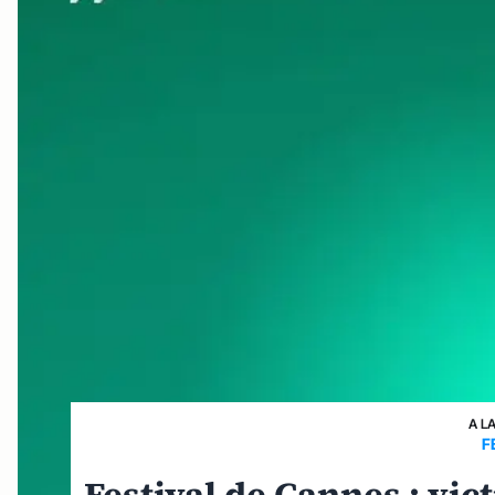
A L
F