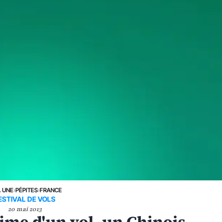
A UNE
›
PÉPITES
›
FRANCE
ESTIVAL DE VOLS
20 mai 2013