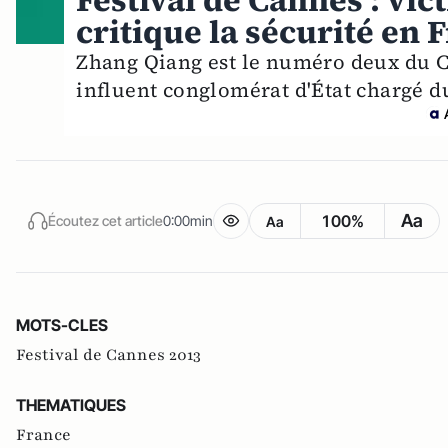
Festival de Cannes : vic
critique la sécurité en 
Zhang Qiang est le numéro deux du Ch
influent conglomérat d'État chargé d
Aa
100%
Écoutez cet article
0:00min
Aa
MOTS-CLES
Festival de Cannes 2013
THEMATIQUES
France