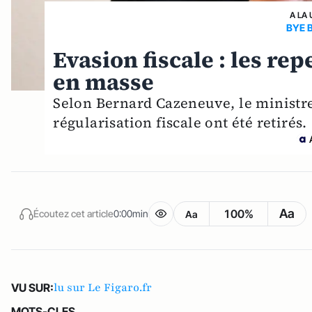
A LA 
BYE 
Evasion fiscale : les re
en masse
Selon Bernard Cazeneuve, le ministre
régularisation fiscale ont été retirés.
Aa
100%
Écoutez cet article
0:00min
Aa
lu sur Le Figaro.fr
VU SUR:
MOTS-CLES