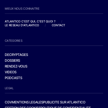
MIEUX NOUS CONNAITRE
ATLANTICO C'EST QUI, C'EST QUOI ?
/
LE RESEAU D'ATLANTICO
/
CONTACT
CATEGORIES
DECRYPTAGES
DOSSIERS
RENDEZ-VOUS
VIDEOS
PODCASTS
LEGAL
CGV
MENTIONS LEGALES
PUBLICITE SUR ATLANTICO
GESTION DES COOKIES
POLITIQUE DE CONFIDENTIALITE