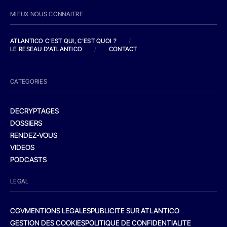
MIEUX NOUS CONNAITRE
ATLANTICO C'EST QUI, C'EST QUOI ?
/
LE RESEAU D'ATLANTICO
/
CONTACT
CATEGORIES
DECRYPTAGES
DOSSIERS
RENDEZ-VOUS
VIDEOS
PODCASTS
LEGAL
CGV
MENTIONS LEGALES
PUBLICITE SUR ATLANTICO
GESTION DES COOKIES
POLITIQUE DE CONFIDENTIALITE