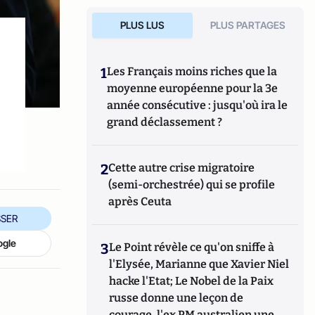
PLUS LUS
PLUS PARTAGES
1
Les Français moins riches que la
moyenne européenne pour la 3e
année consécutive : jusqu'où ira le
grand déclassement ?
2
Cette autre crise migratoire
(semi-orchestrée) qui se profile
après Ceuta
SER
ogle
3
Le Point révèle ce qu'on sniffe à
l'Elysée, Marianne que Xavier Niel
hacke l'Etat; Le Nobel de la Paix
russe donne une leçon de
courage, l'ex PM australien une