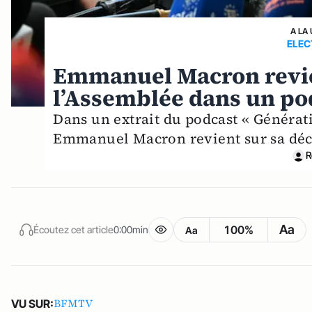
A LA
ELEC
Emmanuel Macron revien
l’Assemblée dans un po
Dans un extrait du podcast « Génératio
Emmanuel Macron revient sur sa déci
R
Aa
100%
Écoutez cet article
0:00min
Aa
BFMTV
VU SUR: