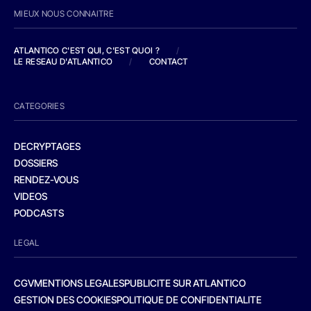
MIEUX NOUS CONNAITRE
ATLANTICO C'EST QUI, C'EST QUOI ?
/
LE RESEAU D'ATLANTICO
/
CONTACT
CATEGORIES
DECRYPTAGES
DOSSIERS
RENDEZ-VOUS
VIDEOS
PODCASTS
LEGAL
CGV
MENTIONS LEGALES
PUBLICITE SUR ATLANTICO
GESTION DES COOKIES
POLITIQUE DE CONFIDENTIALITE