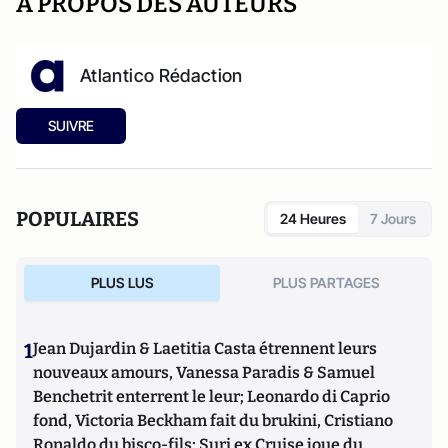
A PROPOS DES AUTEURS
Atlantico Rédaction
SUIVRE
POPULAIRES
24 Heures
7 Jours
PLUS LUS
PLUS PARTAGES
1
Jean Dujardin & Laetitia Casta étrennent leurs
nouveaux amours, Vanessa Paradis & Samuel
Benchetrit enterrent le leur; Leonardo di Caprio
fond, Victoria Beckham fait du brukini, Cristiano
Ronaldo du bisco-fils; Suri ex Cruise joue du