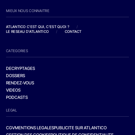
MIEUX NOUS CONNAITRE
ATLANTICO C'EST QUI, C'EST QUOI ?
/
LE RESEAU D'ATLANTICO
/
CONTACT
CATEGORIES
DECRYPTAGES
DOSSIERS
RENDEZ-VOUS
VIDEOS
PODCASTS
LEGAL
CGV
MENTIONS LEGALES
PUBLICITE SUR ATLANTICO
GESTION DES COOKIES
POLITIQUE DE CONFIDENTIALITE