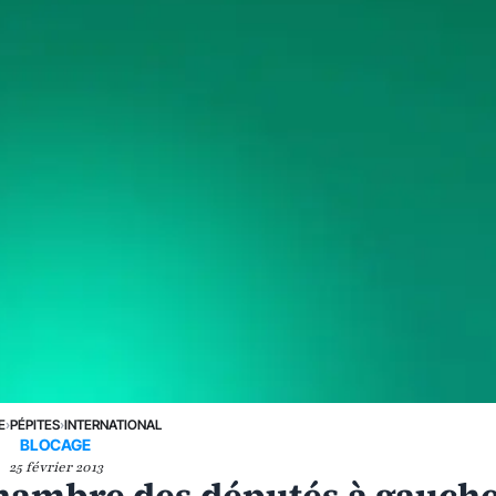
E
›
PÉPITES
›
INTERNATIONAL
BLOCAGE
25 février 2013