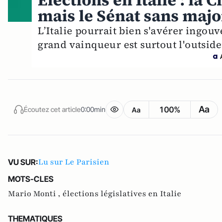
Élections en Italie : la
mais le Sénat sans majo
L’Italie pourrait bien s'avérer ingouv
grand vainqueur est surtout l'outside
Aa
100%
Écoutez cet article
0:00min
Aa
Lu sur Le Parisien
VU SUR:
MOTS-CLES
Mario Monti ,
élections législatives en Italie
THEMATIQUES