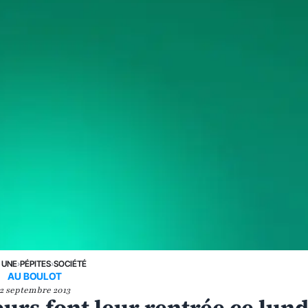
 UNE
›
PÉPITES
›
SOCIÉTÉ
AU BOULOT
2 septembre 2013