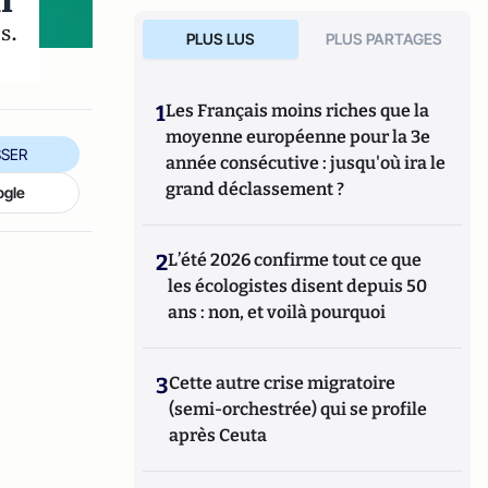
i
s.
PLUS LUS
PLUS PARTAGES
1
Les Français moins riches que la
moyenne européenne pour la 3e
SER
année consécutive : jusqu'où ira le
grand déclassement ?
ogle
2
L’été 2026 confirme tout ce que
les écologistes disent depuis 50
ans : non, et voilà pourquoi
3
Cette autre crise migratoire
(semi-orchestrée) qui se profile
après Ceuta