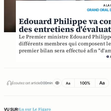
A LA
GRAND ORAL D
Edouard Philippe va co
des entretiens d'évalua
Le Premier ministre Edouard Philippe
différents membres qui composent le
premier bilan sera effectué afin "d'am
Aa
100%
Écoutez cet article
0:00min
Aa
Lu sur Le Figaro
VU SUR: