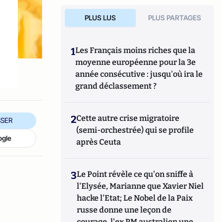
PLUS LUS
PLUS PARTAGES
1
Les Français moins riches que la
moyenne européenne pour la 3e
année consécutive : jusqu'où ira le
grand déclassement ?
2
Cette autre crise migratoire
SER
(semi-orchestrée) qui se profile
ogle
après Ceuta
3
Le Point révèle ce qu'on sniffe à
l'Elysée, Marianne que Xavier Niel
hacke l'Etat; Le Nobel de la Paix
russe donne une leçon de
courage, l'ex PM australien une