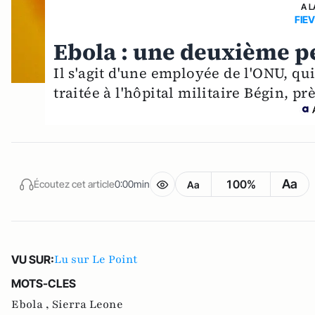
A L
FIE
Ebola : une deuxième p
Il s'agit d'une employée de l'ONU, qu
traitée à l'hôpital militaire Bégin, prè
Aa
100%
Écoutez cet article
0:00min
Aa
Lu sur Le Point
VU SUR:
MOTS-CLES
Ebola ,
Sierra Leone